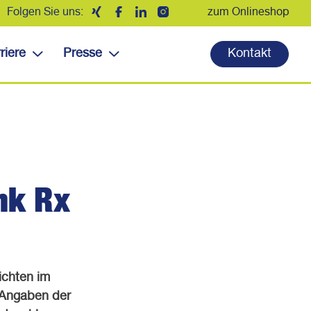
Folgen Sie uns:
zum Onlineshop
riere
Presse
Kontakt
nk Rx
ichten im
 Angaben der